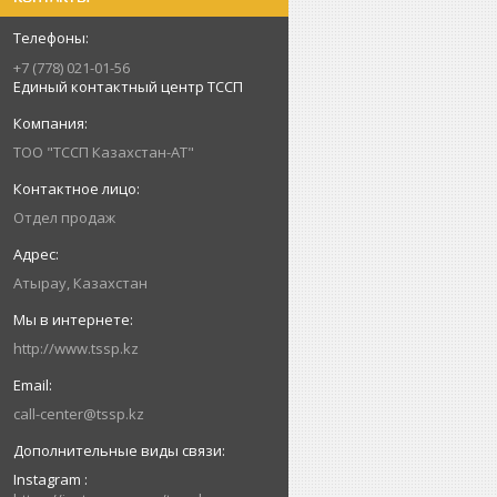
+7 (778) 021-01-56
Единый контактный центр ТССП
ТОО "ТССП Казахстан-АТ"
Отдел продаж
Атырау, Казахстан
http://www.tssp.kz
call-center@tssp.kz
Instagram