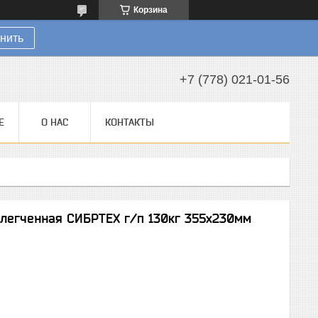
Корзина
нить
+7 (778) 021-01-56
Е
О НАС
КОНТАКТЫ
блегченная СИБРТЕХ г/п 130кг 355х230мм