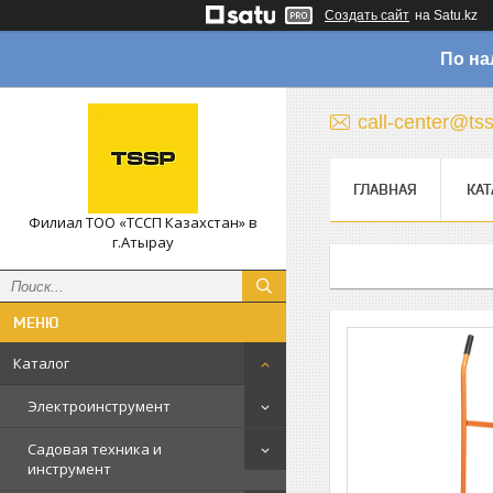
Создать сайт
на Satu.kz
По на
call-center@ts
ГЛАВНАЯ
КАТ
Филиал ТОО «ТССП Казахстан» в
г.Атырау
Каталог
Электроинструмент
Садовая техника и
инструмент