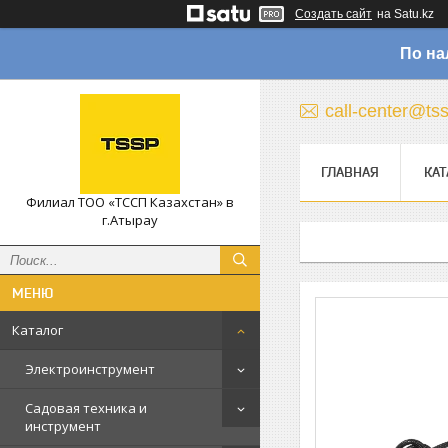
Создать сайт
на Satu.kz
По на
call-center@ts
ГЛАВНАЯ
КАТ
Филиал ТОО «ТССП Казахстан» в
г.Атырау
Каталог
Электроинструмент
Садовая техника и
инструмент