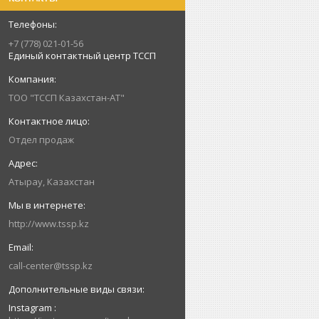
+7 (778) 021-01-56
Единый контактный центр ТССП
ТОО "ТССП Казахстан-АТ"
Отдел продаж
Атырау, Казахстан
http://www.tssp.kz
call-center@tssp.kz
Instagram