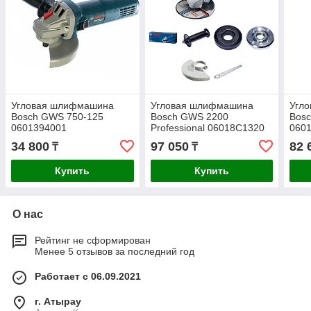
Угловая шлифмашина
Угловая шлифмашина
Угл
Bosch GWS 750-125
Bosch GWS 2200
Bos
0601394001
Professional 06018C1320
060
34 800
97 050
82 
₸
₸
Купить
Купить
О нас
Рейтинг не сформирован
Менее 5 отзывов за последний год
Работает с 06.09.2021
г. Атырау