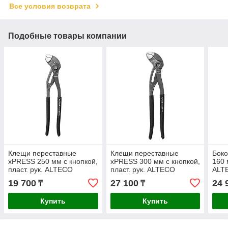
Все условия возврата
Подобные товары компании
Клещи переставные
Клещи переставные
Боко
xPRESS 250 мм с кнопкой,
xPRESS 300 мм с кнопкой,
160 
пласт. рук. ALTECO
пласт. рук. ALTECO
ALTE
Industrial 0705-1K-250-X
Industrial 0705-1K-300-X
1K-1
19 700
27 100
24 
₸
₸
Купить
Купить