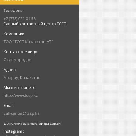
+7 (778) 021-01-56
Единый контактный центр ТССП
ТОО "ТССП Казахстан-АТ"
Отдел продаж
Атырау, Казахстан
http://www.tssp.kz
call-center@tssp.kz
Instagram