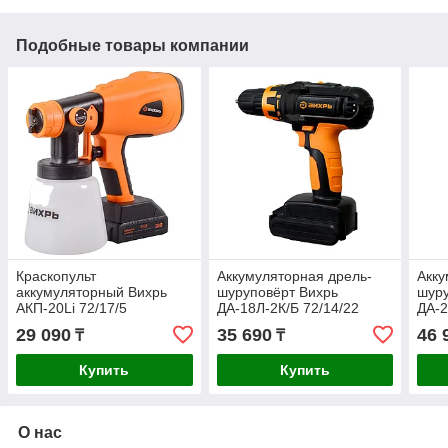
Подобные товары компании
Краскопульт
Аккумуляторная дрель-
Акку
аккумуляторный Вихрь
шуруповёрт Вихрь
шуру
АКП-20Li 72/17/5
ДА-18Л-2К/Б 72/14/22
ДА-2
29 090
35 690
46 
₸
₸
Купить
Купить
О нас