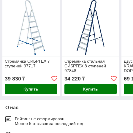
Стремянка СИБРТЕХ 7
Стремянка стальная
Двус
ступеней 97717
СИБРТЕХ 8 ступеней
KRA
97848
DOP
39 830
34 220
69 
₸
₸
Купить
Купить
О нас
Рейтинг не сформирован
Менее 5 отзывов за последний год