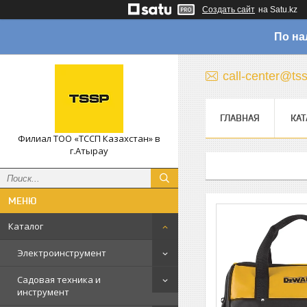
Создать сайт
на Satu.kz
По на
call-center@ts
ГЛАВНАЯ
КАТ
Филиал ТОО «ТССП Казахстан» в
г.Атырау
Каталог
Электроинструмент
Садовая техника и
инструмент