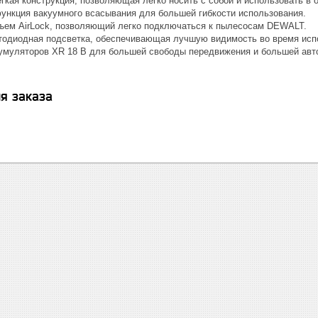
гкая конструкция, позволяющая легко носить с собой и использовать в 
ункция вакуумного всасывания для большей гибкости использования.
ъем AirLock, позволяющий легко подключаться к пылесосам DEWALT.
тодиодная подсветка, обеспечивающая лучшую видимость во время исп
кумуляторов XR 18 В для большей свободы передвижения и большей авт
я заказа