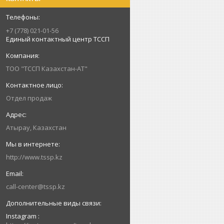
+7 (778) 021-01-56
Единый контактный центр ТССП
ТОО "ТССП Казахстан-АТ"
Отдел продаж
Атырау, Казахстан
http://www.tssp.kz
call-center@tssp.kz
Instagram