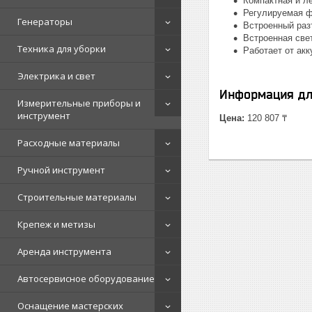
Компактная и ле
Регулируемая ф
Генераторы
Встроенный раз
Встроенная све
Техника для уборки
Работает от ак
Электрика и свет
Информация дл
Измерительные приборы и
инструмент
Цена:
120 807 ₸
Расходные материалы
Ручной инструмент
Строительные материалы
Крепеж и метизы
Аренда инструмента
Автосервисное оборудование
Оснащение мастерских