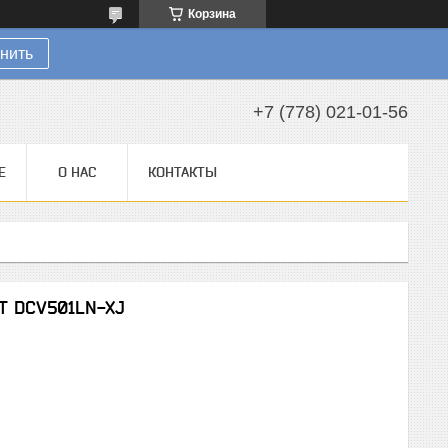
Корзина
нить
+7 (778) 021-01-56
Е
О НАС
КОНТАКТЫ
T DCV501LN-XJ