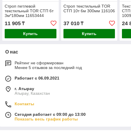
Строп петлевой
Строп текстильный TOR
Текс
текстильный TOR СТП 6т
СТП 10т 6м 300мм 116106
СТП 
3м*180мм 11653444
100
11 905
37 010
24 
₸
₸
Купить
Купить
О нас
Рейтинг не сформирован
Менее 5 отзывов за последний год
Работает с 06.09.2021
г. Атырау
Атырау, Казахстан
Контакты
Сегодня работает с 09:00 до 13:00
Показать весь график работы