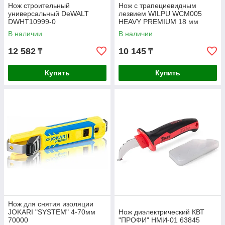
Нож строительный
Нож с трапециевидным
универсальный DeWALT
лезвием WILPU WCM005
DWHT10999-0
HEAVY PREMIUM 18 мм
металлическая рукоятка
В наличии
В наличии
5090500000
12 582
10 145
₸
₸
Купить
Купить
Нож для снятия изоляции
JOKARI "SYSTEM" 4-70мм
Нож диэлектрический КВТ
70000
"ПРОФИ" НМИ-01 63845