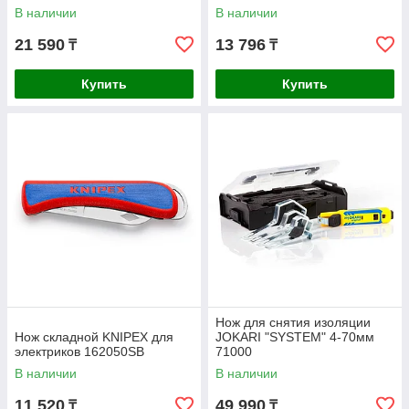
В наличии
В наличии
21 590
13 796
₸
₸
Купить
Купить
Нож для снятия изоляции
Нож складной KNIPEX для
JOKARI "SYSTEM" 4-70мм
электриков 162050SB
71000
В наличии
В наличии
11 520
49 990
₸
₸