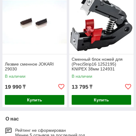
Сменный блок ножей для
Лезвие сменное JOKARI
(PreciStrip16 1252195)
29030
KNIPEX 38мм 124931
В наличии
В наличии
19 990
13 795
₸
₸
Купить
Купить
О нас
Рейтинг не сформирован
Менее 5 отзывов за последний год