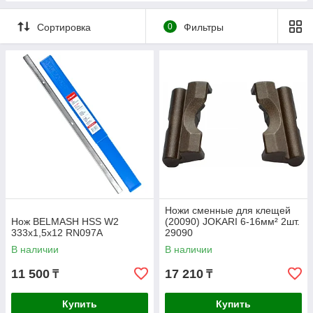
Сортировка
0
Фильтры
Ножи сменные для клещей
Нож BELMASH HSS W2
(20090) JOKARI 6-16мм² 2шт.
333х1,5х12 RN097A
29090
В наличии
В наличии
11 500
17 210
₸
₸
Купить
Купить