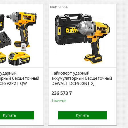
61564
 ударный
Гайковерт ударный
орный бесщёточный
аккумуляторный бесщёточный
CF892P2T-QW
DeWALT DCF900NT-XJ
236 573 ₸
В наличии
Купить
Купить