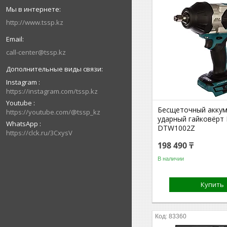
http://www.tssp.kz
call-center@tssp.kz
Instagram
https://instagram.com/tssp.kz
Youtube
Бесщеточный акку
https://youtube.com/@tssp_kz
ударный гайковёрт 
WhatsApp
DTW1002Z
https://clck.ru/3CxysV
198 490 ₸
В наличии
Купить
83360