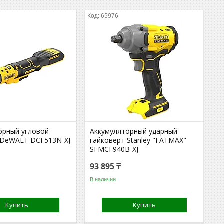
65976
орный угловой
Аккумуляторный ударный
 DeWALT DCF513N-XJ
гайковерт Stanley "FATMAX"
SFMCF940B-XJ
93 895 ₸
В наличии
Купить
Купить