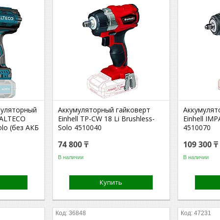
муляторный
Аккумуляторный гайковерт
Аккумулят
 ALTECO
Einhell TP-CW 18 Li Brushless-
Einhell IM
olo (без АКБ
Solo 4510040
4510070
74 800 ₸
109 300 ₸
В наличии
В наличии
Купить
36848
47231