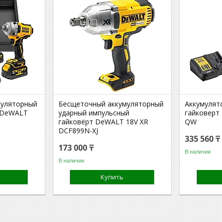
муляторный
Бесщеточный аккумуляторный
Аккумулят
 DeWALT
ударный импульсный
гайковерт
гайковёрт DeWALT 18V XR
QW
DCF899N-XJ
335 560 ₸
173 000 ₸
В наличии
В наличии
Купить