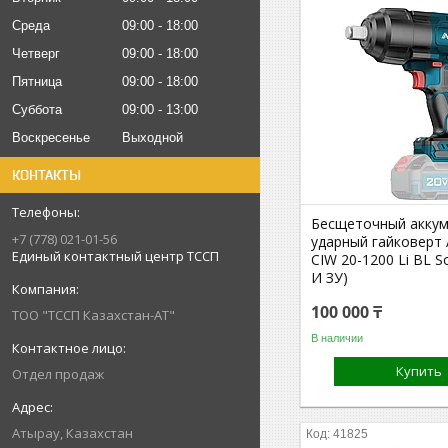
Среда
09:00
18:00
Четверг
09:00
18:00
Пятница
09:00
18:00
Суббота
09:00
13:00
Воскресенье
Выходной
КОНТАКТЫ
Бесщеточный акку
+7 (778) 021-01-56
ударный гайковерт
Единый контактный центр ТССП
CIW 20-1200 Li BL S
И ЗУ)
100 000 ₸
ТОО "ТССП Казахстан-АТ"
В наличии
Купить
Отдел продаж
Атырау, Казахстан
41825