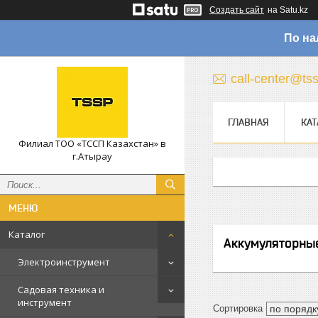
Создать сайт
на Satu.kz
По на
call-center@ts
ГЛАВНАЯ
КАТ
Филиал ТОО «ТССП Казахстан» в
г.Атырау
Каталог
Аккумуляторны
Электроинструмент
Садовая техника и
инструмент