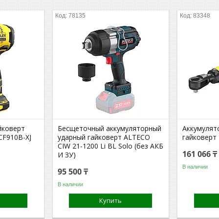
78135
83348
йковерт
Бесщеточный аккумуляторный
Аккумулят
CF910B-XJ
ударный гайковерт ALTECO
гайковерт
CIW 21-1200 Li BL Solo (без АКБ
161 066 ₸
И ЗУ)
В наличии
95 500 ₸
В наличии
Купить