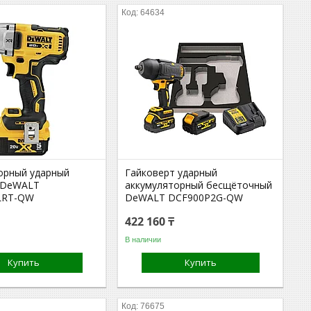
64634
орный ударный
Гайковерт ударный
 DeWALT
аккумуляторный бесщёточный
LRT-QW
DeWALT DCF900P2G-QW
422 160 ₸
В наличии
Купить
Купить
76675