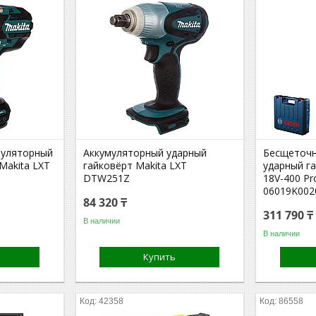
муляторный
Аккумуляторный ударный
Бесщеточн
Makita LXT
гайковёрт Makita LXT
ударный г
DTW251Z
18V-400 Pr
06019K002
84 320 ₸
311 790 ₸
В наличии
В наличии
Купить
42358
86558