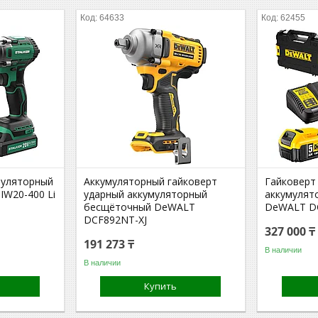
64633
62455
муляторный
Аккумуляторный гайковерт
Гайковерт
IW20-400 Li
ударный аккумуляторный
аккумулят
бесщёточный DeWALT
DeWALT D
DCF892NT-XJ
327 000 ₸
191 273 ₸
В наличии
В наличии
Купить