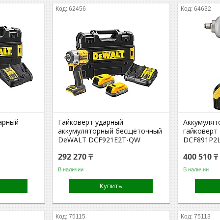
62456
64632
арный
Гайковерт ударный
Аккумулят
аккумуляторный бесщёточный
гайковерт
DeWALT DCF921E2T-QW
DCF891P2
292 270 ₸
400 510 ₸
В наличии
В наличии
Купить
75115
75113