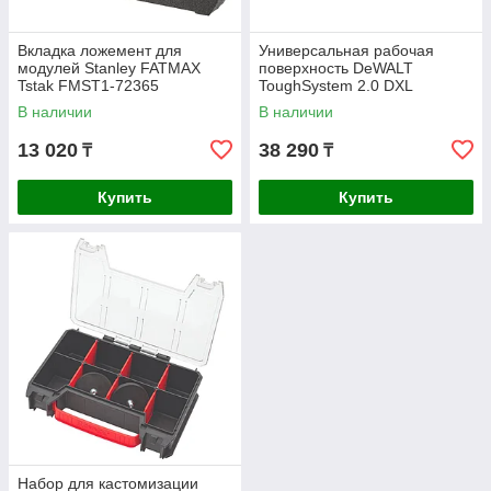
Вкладка ложемент для
Универсальная рабочая
модулей Stanley FATMAX
поверхность DeWALT
Tstak FMST1-72365
ToughSystem 2.0 DXL
DWST08550-1
В наличии
В наличии
13 020
38 290
₸
₸
Купить
Купить
Набор для кастомизации