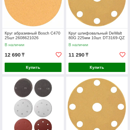
Круг абразивный Bosch C470
Круг шлифовальный DeWalt
25шт 2608621026
80G 225мм 10шт. DT3169-QZ
В наличии
В наличии
12 690
11 290
₸
₸
Купить
Купить