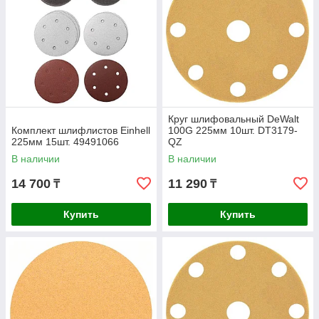
Круг шлифовальный DeWalt
Комплект шлифлистов Einhell
100G 225мм 10шт. DT3179-
225мм 15шт. 49491066
QZ
В наличии
В наличии
14 700
11 290
₸
₸
Купить
Купить