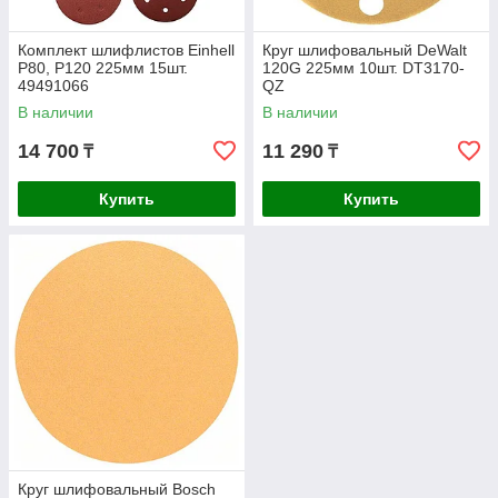
Комплект шлифлистов Einhell
Круг шлифовальный DeWalt
P80, P120 225мм 15шт.
120G 225мм 10шт. DT3170-
49491066
QZ
В наличии
В наличии
14 700
11 290
₸
₸
Купить
Купить
Круг шлифовальный Bosch