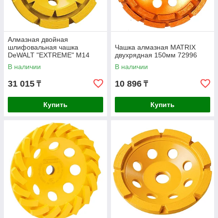
Алмазная двойная
шлифовальная чашка
Чашка алмазная MATRIX
DeWALT "EXTREME" М14
двухрядная 150мм 72996
125мм DT3796-QZ
В наличии
В наличии
31 015
10 896
₸
₸
Купить
Купить