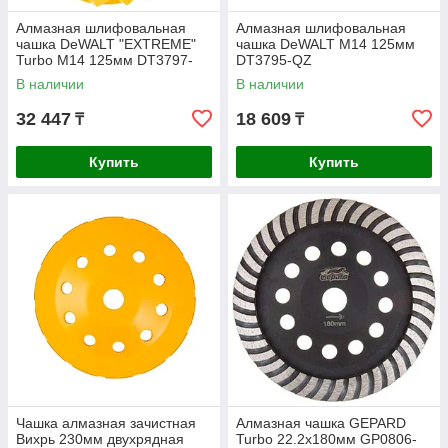
Алмазная шлифовальная
Алмазная шлифовальная
чашка DeWALT "EXTREME"
чашка DeWALT М14 125мм
Turbo М14 125мм DT3797-
DT3795-QZ
QZ
В наличии
В наличии
32 447
18 609
₸
₸
Купить
Купить
Чашка алмазная зачистная
Алмазная чашка GEPARD
Вихрь 230мм двухрядная
Turbo 22.2х180мм GP0806-