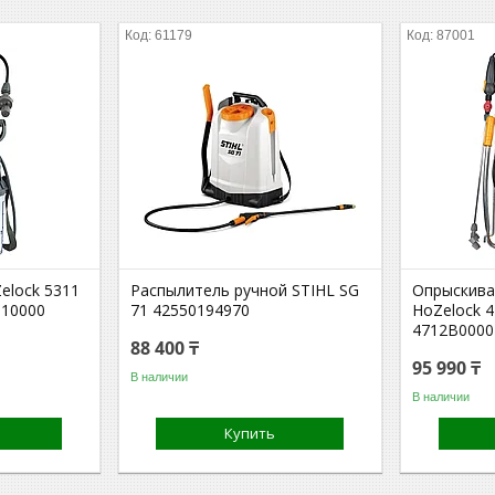
61179
87001
elock 5311
Распылитель ручной STIHL SG
Опрыскива
110000
71 42550194970
HoZelock 4
4712B0000
88 400 ₸
95 990 ₸
В наличии
В наличии
Купить