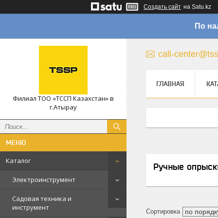
Создать сайт
на Satu.kz
По на
call-center@ts
ГЛАВНАЯ
КАТ
Филиал ТОО «ТССП Казахстан» в
г.Атырау
Каталог
Ручные опрыск
Электроинструмент
Садовая техника и
инструмент