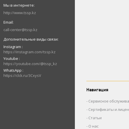
http://www.tssp.kz
call-center@tssp.kz
Instagram
https://instagram.com/tssp.kz
Youtube
https://youtube.com/@tssp_kz
WhatsApp
https://clck.ru/3CxysV
Навигация
Сервисное обслужив
Сертификаты и лице
Статьи
О нас