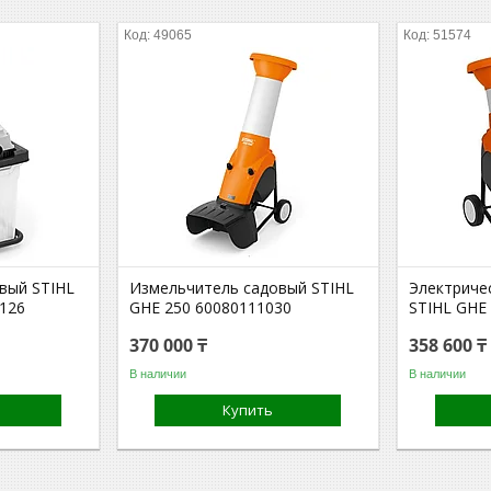
49065
51574
вый STIHL
Измельчитель садовый STIHL
Электриче
1126
GHE 250 60080111030
STIHL GHE
370 000 ₸
358 600 ₸
В наличии
В наличии
Купить