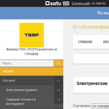
Создать сайт
на Satu.kz
По на
call-center@ts
ГЛАВНАЯ
КАТ
Филиал ТОО «ТССП Казахстан» в
г.Атырау
Каталог
Электрические
Электроинструмент
Садовая техника и
инструмент