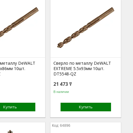
 металлу DeWALT
Сверло по металлу DeWALT
x86мм 10шт.
EXTREME 5.5x93мм 10шт.
Z
DT5548-QZ
21 473 ₸
В наличии
Купить
Купить
64896