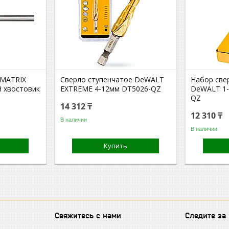
 MATRIX
Сверло ступенчатое DeWALT
Набор све
й хвостовик
EXTREME 4-12мм DT5026-QZ
DeWALT 1-
QZ
14 312 ₸
12 310 ₸
В наличии
В наличии
Купить
Свяжитесь с нами
Следите за