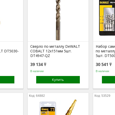
Сверло по металлу DeWALT
Набор сам
LT DT5030-
COBALT 12x151мм 5шт.
по металл
DT4947-QZ
5шт. DT50
39 134 ₸
30 541 ₸
В наличии
В наличии
Купить
64882
53529