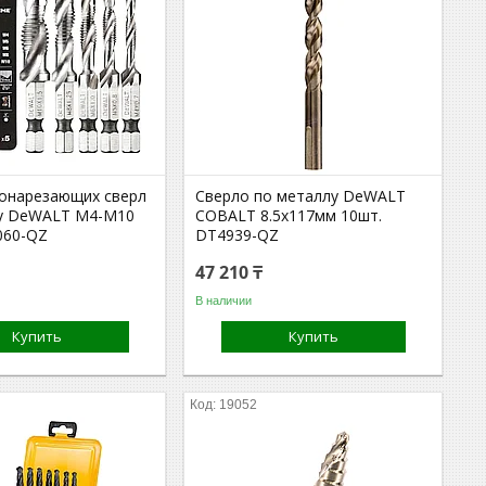
онарезающих сверл
Сверло по металлу DeWALT
у DeWALT M4-M10
COBALT 8.5x117мм 10шт.
060-QZ
DT4939-QZ
47 210 ₸
В наличии
Купить
Купить
19052