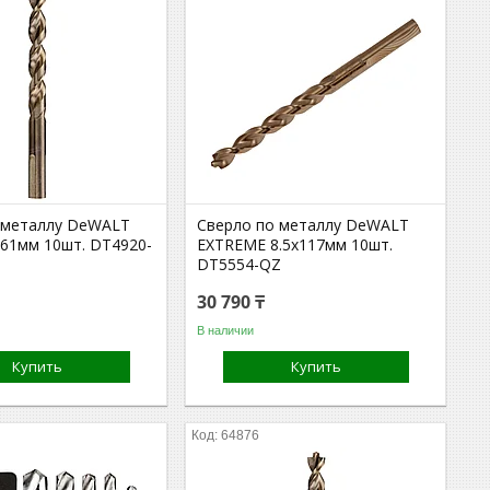
 металлу DeWALT
Сверло по металлу DeWALT
61мм 10шт. DT4920-
EXTREME 8.5x117мм 10шт.
DT5554-QZ
30 790 ₸
В наличии
Купить
Купить
64876