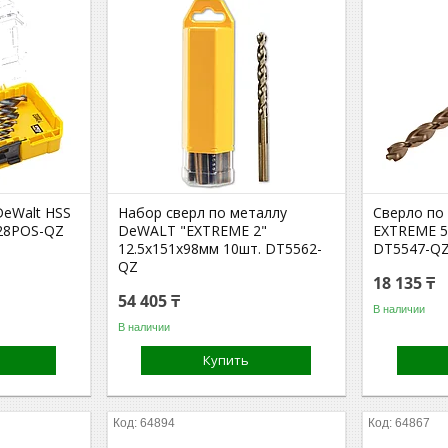
DeWalt HSS
Набор сверл по металлу
Сверло по
728POS-QZ
DeWALT "EXTREME 2"
EXTREME 5
12.5х151х98мм 10шт. DT5562-
DT5547-Q
QZ
18 135 ₸
54 405 ₸
В наличии
В наличии
Купить
64894
64867