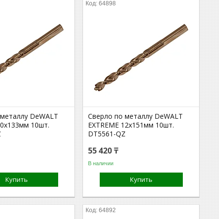
64898
 металлу DeWALT
Сверло по металлу DeWALT
0x133мм 10шт.
EXTREME 12x151мм 10шт.
Z
DT5561-QZ
55 420 ₸
В наличии
Купить
Купить
64892