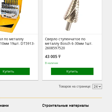
рл по металлу
Сверло ступенчатое по
10мм 19шт. DT5913-
металлу Bosch 6-30мм 1шт.
2608597520
43 005 ₸
В наличии
Купить
Купить
 нами
Строительные материалы