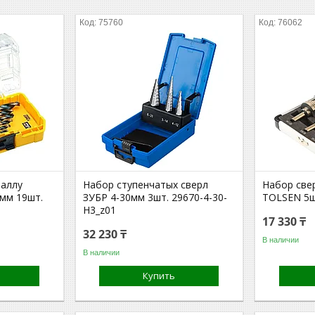
75760
76062
таллу
Набор ступенчатых сверл
Набор све
мм 19шт.
ЗУБР 4-30мм 3шт. 29670-4-30-
TOLSEN 5ш
H3_z01
17 330 ₸
32 230 ₸
В наличии
В наличии
Купить