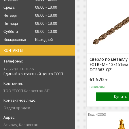
Среда
09:00
18:00
Четверг
09:00
18:00
Пятница
09:00
18:00
Суббота
09:00
13:00
Воскресенье
Выходной
КОНТАКТЫ
Сверло по металл
EXTREME 13x151мм 
+7 (778) 021-01-56
DT5563-QZ
Единый контактный центр ТССП
61 570 ₸
В наличии
ТОО "ТССП Казахстан-АТ"
Купить
Отдел продаж
42353
Атырау, Казахстан