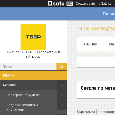
Создать сайт
на Satu.kz
По на
call-center@ts
ГЛАВНАЯ
КАТ
Филиал ТОО «ТССП Казахстан» в
г.Атырау
Каталог
Сверла по мет
Электроинструмент
Садовая техника и
инструмент