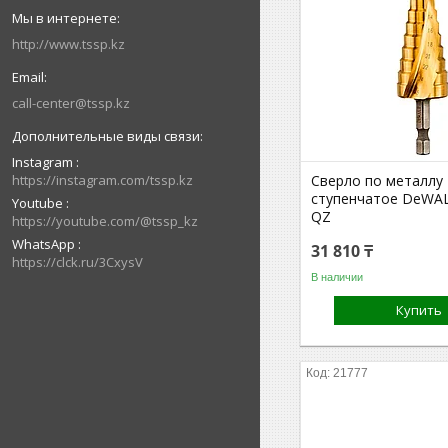
http://www.tssp.kz
call-center@tssp.kz
Instagram
https://instagram.com/tssp.kz
Сверло по металлу
ступенчатое DeWA
Youtube
QZ
https://youtube.com/@tssp_kz
WhatsApp
31 810 ₸
https://clck.ru/3CxysV
В наличии
Купить
21777