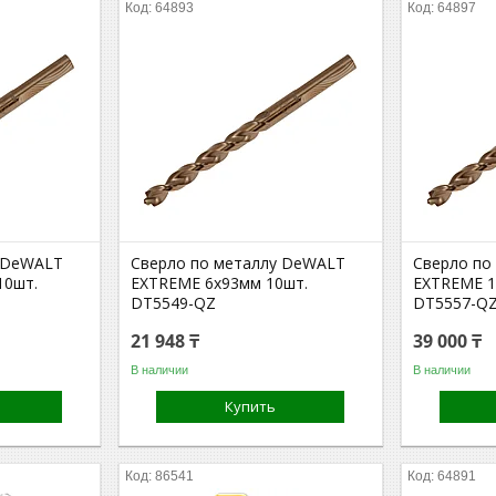
64893
64897
у DeWALT
Сверло по металлу DeWALT
Сверло по
10шт.
EXTREME 6x93мм 10шт.
EXTREME 1
DT5549-QZ
DT5557-Q
21 948 ₸
39 000 ₸
В наличии
В наличии
Купить
86541
64891