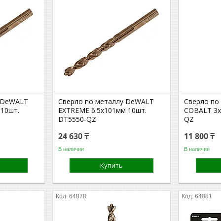
у DeWALT
Сверло по металлу DeWALT
Сверло по
10шт.
EXTREME 6.5x101мм 10шт.
COBALT 3х
DT5550-QZ
QZ
24 630 ₸
11 800 ₸
В наличии
В наличии
Купить
64878
64881