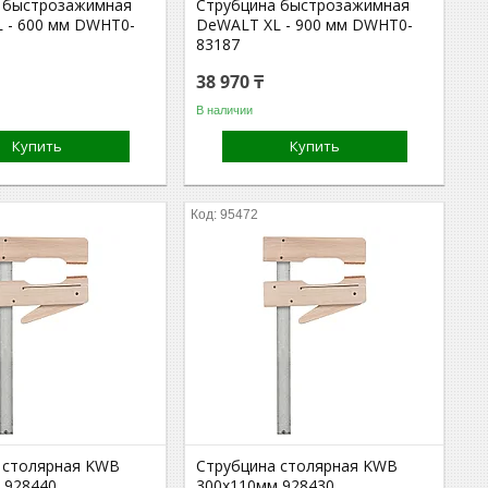
 быстрозажимная
Струбцина быстрозажимная
 - 600 мм DWHT0-
DeWALT XL - 900 мм DWHT0-
83187
38 970 ₸
В наличии
Купить
Купить
95472
 столярная KWB
Струбцина столярная KWB
 928440
300x110мм 928430