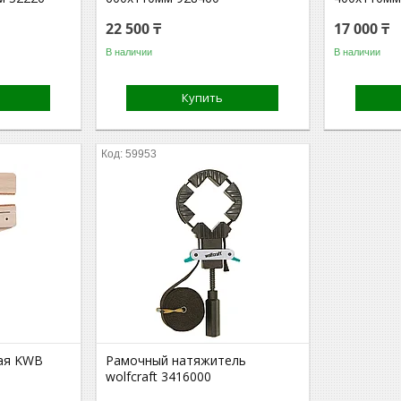
22 500 ₸
17 000 ₸
В наличии
В наличии
Купить
59953
ая KWB
Рамочный натяжитель
wolfcraft 3416000