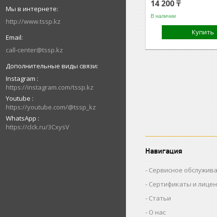
14 200 ₸
В наличии
http://www.tssp.kz
Купить
call-center@tssp.kz
Instagram
https://instagram.com/tssp.kz
Youtube
https://youtube.com/@tssp_kz
WhatsApp
https://clck.ru/3CxysV
Навигация
Сервисное обслужив
Сертификаты и лице
Статьи
О нас