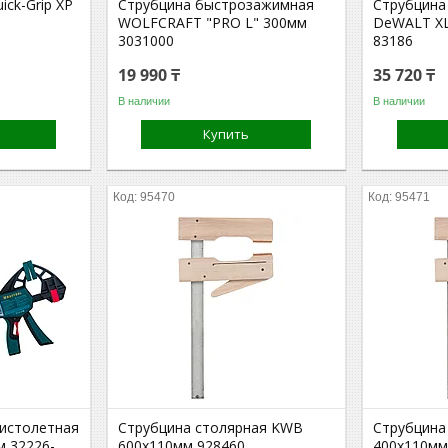
ick-Grip XP
Струбцина быстрозажимная
Струбцина
WOLFCRAFT "PRO L" 300мм
DeWALT XL
3031000
83186
19 990 ₸
35 720 ₸
В наличии
В наличии
Купить
95470
95471
пистолетная
Струбцина столярная KWB
Струбцина
 32226-
600x110мм 928460
400x110мм