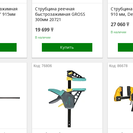
зажимная
Струбцина реечная
Струбцина
" 915мм
быстрозажимная GROSS
910 мм, D
300мм 20721
27 060 ₸
19 699 ₸
В наличии
В наличии
Купить
76806
86678