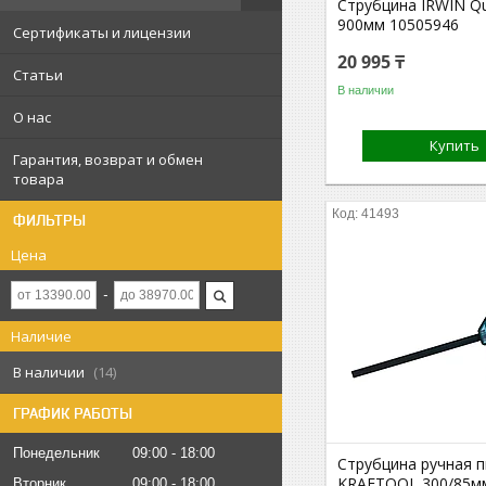
Струбцина IRWIN Qu
900мм 10505946
Сертификаты и лицензии
20 995 ₸
Статьи
В наличии
О нас
Купить
Гарантия, возврат и обмен
товара
41493
ФИЛЬТРЫ
Цена
Наличие
В наличии
14
ГРАФИК РАБОТЫ
Понедельник
09:00
18:00
Струбцина ручная 
KRAFTOOL 300/85мм
Вторник
09:00
18:00