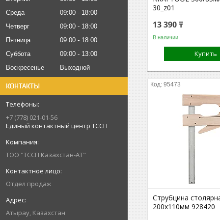
30_z01
Среда
09:00
18:00
13 390 ₸
Четверг
09:00
18:00
В наличии
Пятница
09:00
18:00
Купить
Суббота
09:00
13:00
Воскресенье
Выходной
95473
КОНТАКТЫ
+7 (778) 021-01-56
Единый контактный центр ТССП
ТОО "ТССП Казахстан-АТ"
Отдел продаж
Струбцина столярн
200x110мм 928420
Атырау, Казахстан