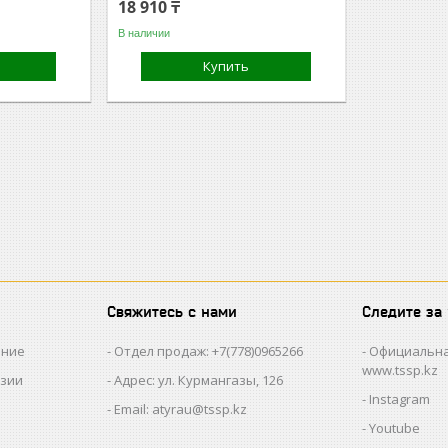
18 910 ₸
В наличии
Купить
Свяжитесь с нами
Следите за
ание
Отдел продаж: +7(778)0965266
Официальна
www.tssp.kz
нзии
Адрес: ул. Курмангазы, 126
Instagram
Email: atyrau@tssp.kz
Youtube