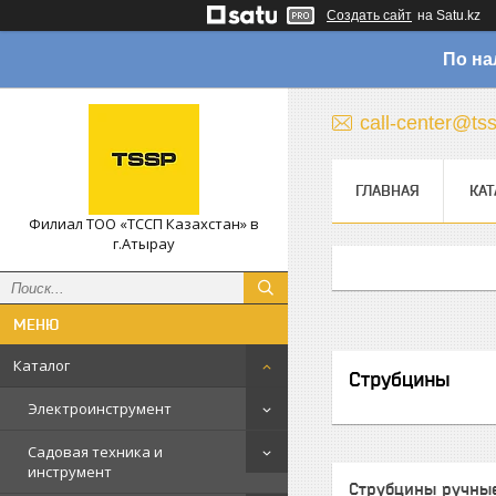
Создать сайт
на Satu.kz
По на
call-center@ts
ГЛАВНАЯ
КАТ
Филиал ТОО «ТССП Казахстан» в
г.Атырау
Каталог
Струбцины
Электроинструмент
Садовая техника и
инструмент
Струбцины ручны