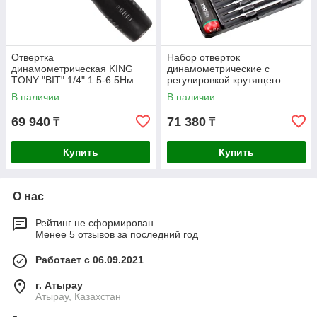
Отвертка
Набор отверток
динамометрическая KING
динамометрические c
TONY "BIT" 1/4" 1.5-6.5Нм
регулировкой крутящего
34011-2DG
момента Felo 0.6-1.5Н·м
В наличии
В наличии
12шт. 10099616
69 940
71 380
₸
₸
Купить
Купить
О нас
Рейтинг не сформирован
Менее 5 отзывов за последний год
Работает с 06.09.2021
г. Атырау
Атырау, Казахстан