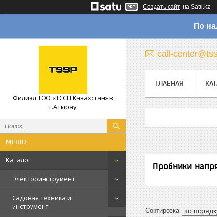
Создать сайт
на Satu.kz
По на
call-center@ts
ГЛАВНАЯ
КАТ
Филиал ТОО «ТССП Казахстан» в
г.Атырау
Каталог
Пробники напр
Электроинструмент
Садовая техника и
инструмент