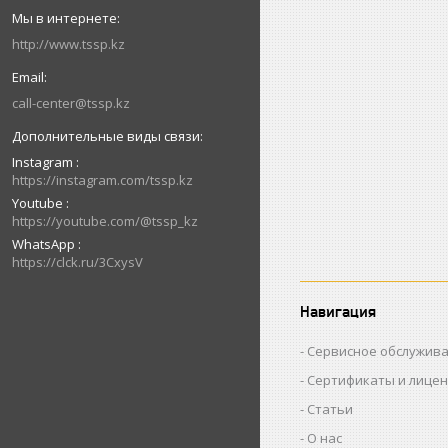
http://www.tssp.kz
call-center@tssp.kz
Instagram
https://instagram.com/tssp.kz
Youtube
https://youtube.com/@tssp_kz
WhatsApp
https://clck.ru/3CxysV
Навигация
Сервисное обслужив
Сертификаты и лице
Статьи
О нас