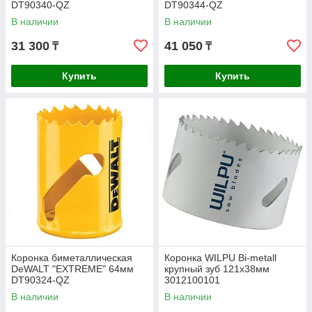
DT90340-QZ
DT90344-QZ
В наличии
В наличии
31 300
41 050
₸
₸
Купить
Купить
Коронка биметаллическая
Коронка WILPU Bi-metall
DeWALT "EXTREME" 64мм
крупный зуб 121х38мм
DT90324-QZ
3012100101
В наличии
В наличии