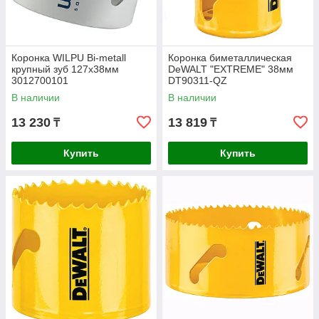
Коронка WILPU Bi-metall
Коронка биметаллическая
крупный зуб 127х38мм
DeWALT "EXTREME" 38мм
3012700101
DT90311-QZ
В наличии
В наличии
13 230
13 819
₸
₸
Купить
Купить