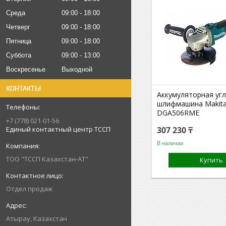
Среда
09:00
18:00
Четверг
09:00
18:00
Пятница
09:00
18:00
Суббота
09:00
13:00
Воскресенье
Выходной
КОНТАКТЫ
Аккумуляторная уг
шлифмашина Makit
DGA506RME
+7 (778) 021-01-56
Единый контактный центр ТССП
307 230 ₸
В наличии
ТОО "ТССП Казахстан-АТ"
Купить
Отдел продаж
Атырау, Казахстан