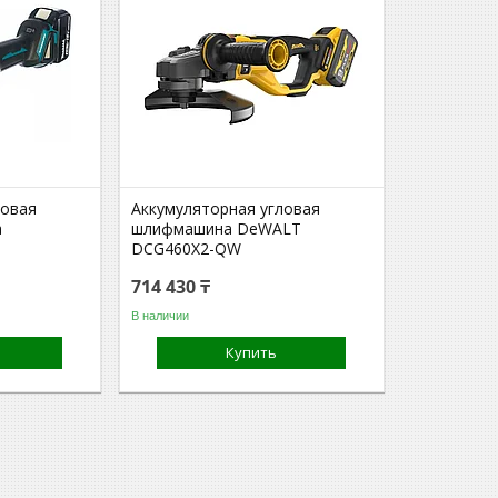
ловая
Аккумуляторная угловая
a
шлифмашина DeWALT
DCG460X2-QW
714 430 ₸
В наличии
Купить