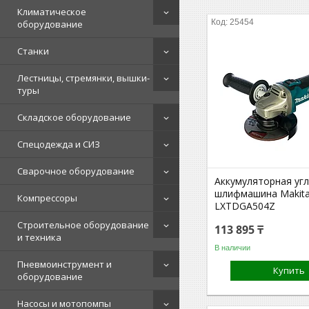
Климатическое
25454
оборудование
Станки
Лестницы, стремянки, вышки-
туры
Складское оборудование
Спецодежда и СИЗ
Сварочное оборудование
Аккумуляторная уг
шлифмашина Makit
Компрессоры
LXTDGA504Z
Строительное оборудование
113 895 ₸
и техника
В наличии
Пневмоинструмент и
Купить
оборудование
Насосы и мотопомпы