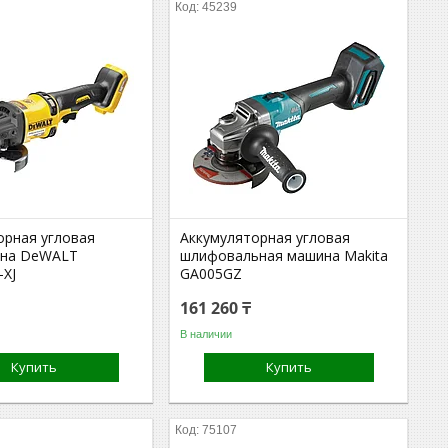
45239
орная угловая
Аккумуляторная угловая
на DeWALT
шлифовальная машина Makita
XJ
GA005GZ
161 260 ₸
В наличии
Купить
Купить
75107