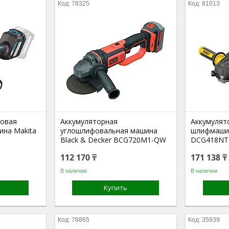
78325
81013
ловая
Аккумуляторная
Аккумулят
на Makita
углошлифовальная машина
шлифмаши
Black & Decker BCG720M1-QW
DCG418NT-
112 170 ₸
171 138 ₸
В наличии
В наличии
Купить
78865
35939