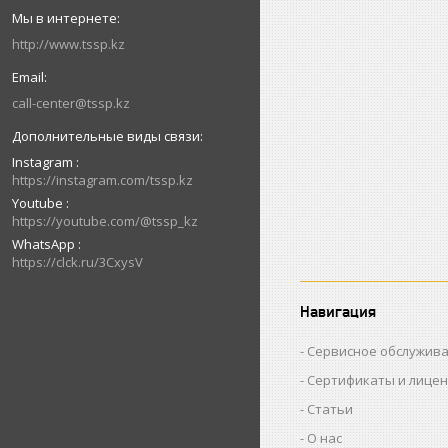
http://www.tssp.kz
call-center@tssp.kz
Instagram
https://instagram.com/tssp.kz
Youtube
https://youtube.com/@tssp_kz
WhatsApp
https://clck.ru/3CxysV
Навигация
Сервисное обслужив
Сертификаты и лице
Статьи
О нас