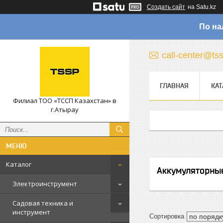
Создать сайт
на Satu.kz
По на
call-center@ts
ГЛАВНАЯ
КАТ
Филиал ТОО «ТССП Казахстан» в
г.Атырау
Каталог
Аккумуляторны
Электроинструмент
Садовая техника и
инструмент