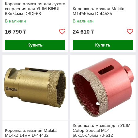
Коронка алмазная для сухого
сверления для УШМ BIHUI
Коронка алмазная Makita
68х74мм DBDF68
М14*40мм D-44535
В наличии
В наличии
16 790
24 610
₸
₸
Купить
Купить
Коронка алмазная для УШМ
Коронка алмазная Makita
Cutop Special М14
M14x2 14мм D-44432
68х15х75мм 70-512