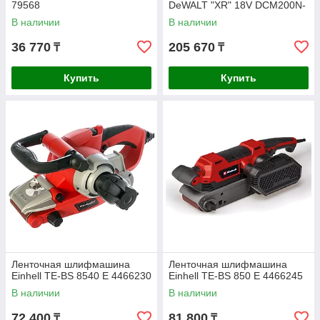
79568
DeWALT "XR" 18V DCM200N-
XJ
В наличии
В наличии
36 770
205 670
₸
₸
Купить
Купить
Ленточная шлифмашина
Ленточная шлифмашина
Einhell TE-BS 8540 E 4466230
Einhell TE-BS 850 E 4466245
В наличии
В наличии
72 400
81 800
₸
₸