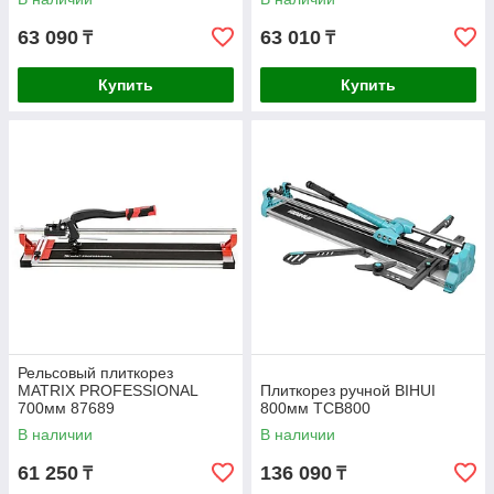
63 090
63 010
₸
₸
Купить
Купить
Рельсовый плиткорез
MATRIX PROFESSIONAL
Плиткорез ручной BIHUI
700мм 87689
800мм TCB800
В наличии
В наличии
61 250
136 090
₸
₸