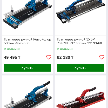
Плиткорез ручной РемоКолор
Плиткорез ручной ЗУБР
500мм 46-0-650
"ЭКСПЕРТ" 600мм 33193-60
В наличии
В наличии
49 495
62 180
₸
₸
Купить
Купить