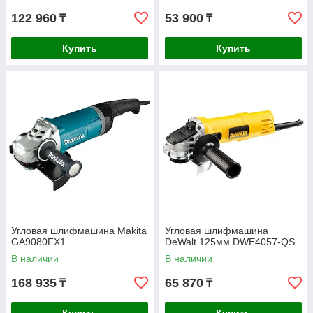
122 960
53 900
₸
₸
Купить
Купить
Угловая шлифмашина Makita
Угловая шлифмашина
GA9080FX1
DeWalt 125мм DWE4057-QS
В наличии
В наличии
168 935
65 870
₸
₸