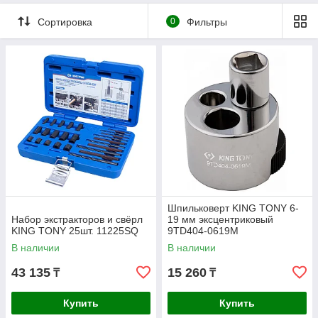
Сортировка
0
Фильтры
Шпильковерт KING TONY 6-
Набор экстракторов и свёрл
19 мм эксцентриковый
KING TONY 25шт. 11225SQ
9TD404-0619M
В наличии
В наличии
43 135
15 260
₸
₸
Купить
Купить