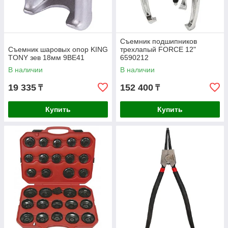
Съемник подшипников
Съемник шаровых опор KING
трехлапый FORCE 12"
TONY зев 18мм 9BE41
6590212
В наличии
В наличии
19 335
152 400
₸
₸
Купить
Купить