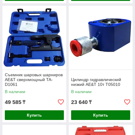
Съемник шаровых шарниров
AE&T сверхмощный TA-
Цилиндр гидравлический
D1061
низкий AE&T 10т T05010
В наличии
В наличии
49 585
23 640
₸
₸
Купить
Купить