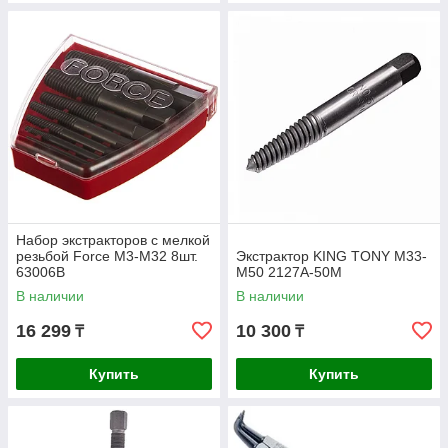
Набор экстракторов с мелкой
резьбой Force M3-M32 8шт.
Экстрактор KING TONY М33-
63006B
М50 2127A-50M
В наличии
В наличии
16 299
10 300
₸
₸
Купить
Купить