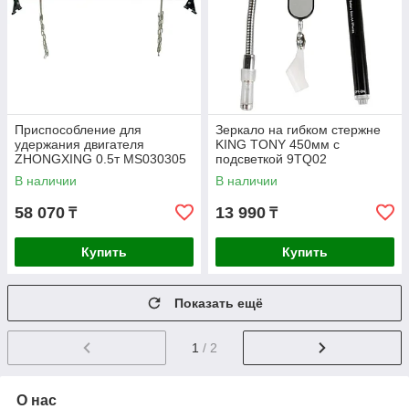
Приспособление для
Зеркало на гибком стержне
удержания двигателя
KING TONY 450мм c
ZHONGXING 0.5т MS030305
подсветкой 9TQ02
В наличии
В наличии
58 070
13 990
₸
₸
Купить
Купить
Показать ещё
1
/ 2
О нас